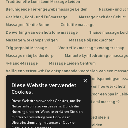
Traditionelle Lomi Lomi Massage Leiden
Beruhigende Tiefengewebsmassage Leiden
Nacken- und Sc
Gesichts-, Kopf- und Fußmassage
Massage nach der Geburt
Massagen für die Beine
Cellulite massage
De werking van een hotstone massage
Thaise massage Lei
Massage workshops volgen
Massage bij rugklachten
Triggerpoint Massage
Voetreflexmassage zwangerschap
Massage nabij Leiderdorp
Manuele Lymfedrainage massag
4-Hand-Massage
Massage Leiden Centrum
Veilig en vertrouwd: De ontspannende voordelen van een massa
×
De voordelen van aromatherapie tijdens jouw ontspanningsmass
Diese Website verwendet
Energetische heling: Wat is een Reiki massage en hoe werkt het?
Cookies.
De ultieme ontspanningservaring: Jouw gids voor een Spa in Leid
Diese Website verwendet Cookies, um Ihr
Sportmassage in Leiden
Wat is een Lomi Lomi massage?
Nutzererlebnis zu verbessern. Durch die
De rol van massage bij een burn-out herstel
Nutzung unserer Website erklären Sie sich
mit der Verwendung von Cookies in
Waarom een massage cadeaubon altijd een goed idee is
Übereinstimmung mit unserer Cookie-
Jouw gids voor een ontspanningsmassage in Leiden
Richtlinie einverstanden.