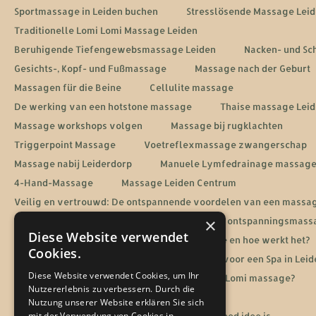
Sportmassage in Leiden buchen
Stresslösende Massage Lei
Traditionelle Lomi Lomi Massage Leiden
Beruhigende Tiefengewebsmassage Leiden
Nacken- und Sc
Gesichts-, Kopf- und Fußmassage
Massage nach der Geburt
Massagen für die Beine
Cellulite massage
De werking van een hotstone massage
Thaise massage Lei
Massage workshops volgen
Massage bij rugklachten
Triggerpoint Massage
Voetreflexmassage zwangerschap
Massage nabij Leiderdorp
Manuele Lymfedrainage massag
4-Hand-Massage
Massage Leiden Centrum
Veilig en vertrouwd: De ontspannende voordelen van een massa
×
De voordelen van aromatherapie tijdens jouw ontspanningsmass
Diese Website verwendet
Energetische heling: Wat is een Reiki massage en hoe werkt het?
Cookies.
De ultieme ontspanningservaring: Jouw gids voor een Spa in Leid
Diese Website verwendet Cookies, um Ihr
Sportmassage in Leiden
Wat is een Lomi Lomi massage?
Nutzererlebnis zu verbessern. Durch die
De rol van massage bij een burn-out herstel
Nutzung unserer Website erklären Sie sich
mit der Verwendung von Cookies in