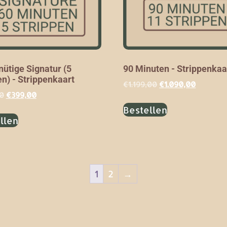
ütige Signatur (5
90 Minuten - Strippenkaa
en) - Strippenkaart
€
1.199,00
€
1.090,00
0
€
399,00
Bestellen
llen
1
2
→