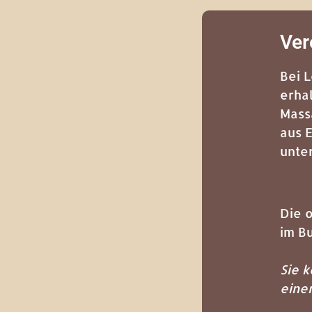
Ver
Bei 
erha
Mass
aus 
unte
Die 
im B
Sie k
eine