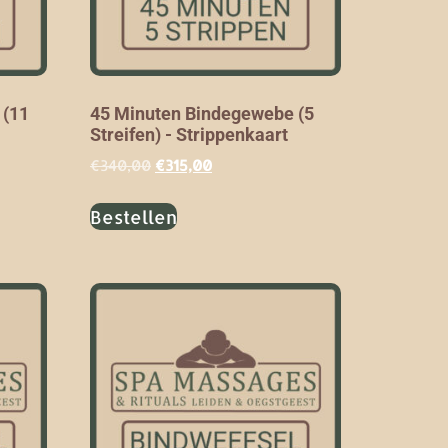
 (11
45 Minuten Bindegewebe (5
Streifen) - Strippenkaart
€
340,00
€
315,00
Bestellen