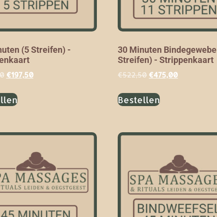
uten (5 Streifen) -
30 Minuten Bindegewebe
penkaart
Streifen) - Strippenkaart
50
€
197,50
€
522,50
€
475,00
llen
Bestellen