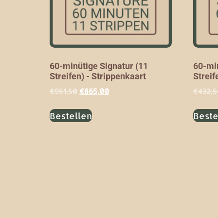
60-minütige Signatur (11
60-min
Streifen) - Strippenkaart
Streif
€
951,50
€
865,00
€
432,5
Bestellen
Beste