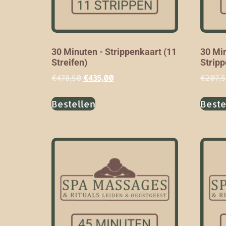
30 Minuten - Strippenkaart (11
30 Min
Streifen)
Strip
€
478,50
€
435,00
€
207,
Bestellen
Beste