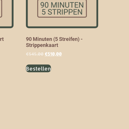
rt
90 Minuten (5 Streifen) -
Strippenkaart
€
545,00
€
510,00
Bestellen