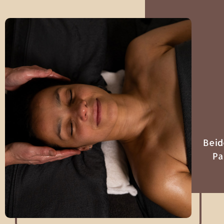
Beid
Pa