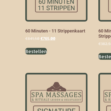
60 Minuten - 11 Strippenkaart
60 Min
Strip
€
841,50
€
765,00
€
382,5
Bestellen
Beste