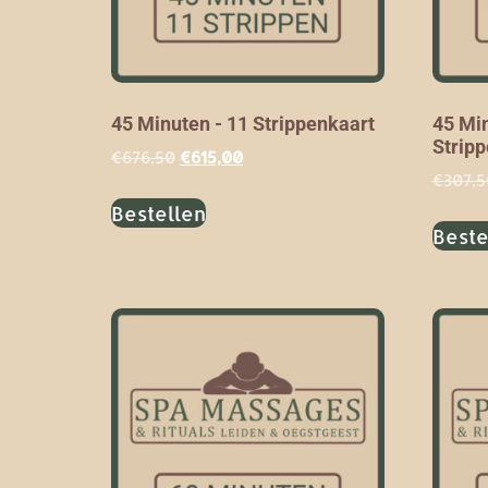
45 Minuten - 11 Strippenkaart
45 Min
Strip
€
676,50
€
615,00
€
307,5
Bestellen
Beste