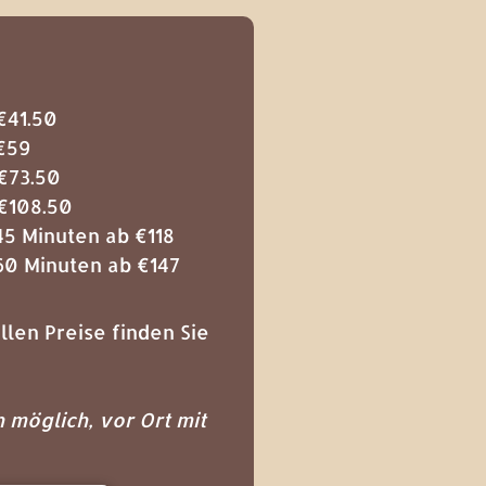
€41.50
€59
€73.50
€108.50
5 Minuten ab €118
0 Minuten ab €147
llen Preise finden Sie
 möglich, vor Ort mit