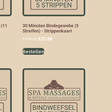
 (11
30 Minuten Bindegewebe (5
Streifen) - Strippenkaart
€
236,25
€
217,50
Bestellen