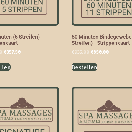
uten (5 Streifen) -
60 Minuten Bindegewebe
penkaart
Streifen) - Strippenkaart
0
€
357,50
€
935,00
€
850,00
llen
Bestellen