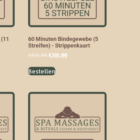
 (11
60 Minuten Bindegewebe (5
Streifen) - Strippenkaart
€
425,00
€
395,00
Bestellen