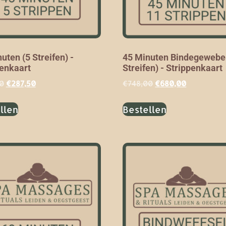
uten (5 Streifen) -
45 Minuten Bindegewebe
penkaart
Streifen) - Strippenkaart
0
€
287,50
€
748,00
€
680,00
llen
Bestellen