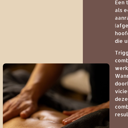
Een 
als 
aanra
(afge
hoofd
die u
Trig
comb
werk
Wann
door
vicie
deze
comb
resul