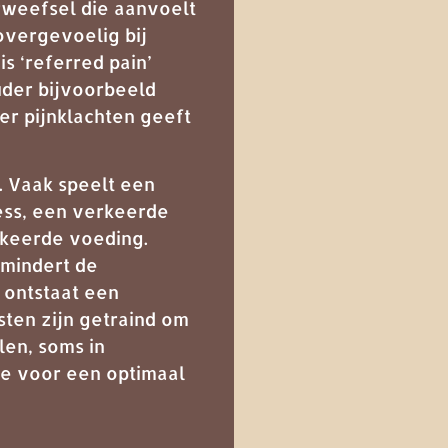
erweefsel die aanvoelt
 overgevoelig bij
s ‘referred pain’
ouder bijvoorbeeld
ier pijnklachten geeft
. Vaak speelt een
ress, een verkeerde
rkeerde voeding.
rmindert de
 ontstaat een
sten zijn getraind om
len, soms in
ge voor een optimaal