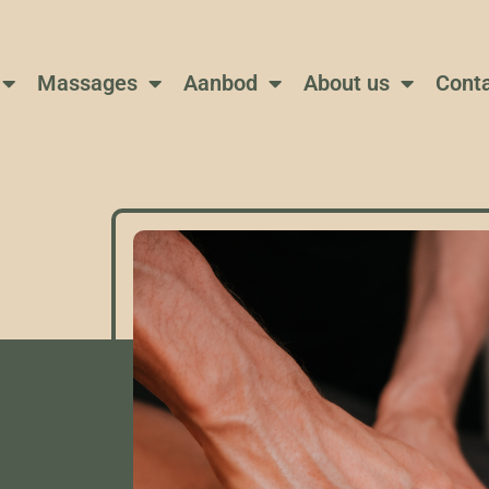
Massages
Aanbod
About us
Cont
e