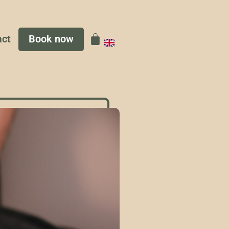
act
Book now