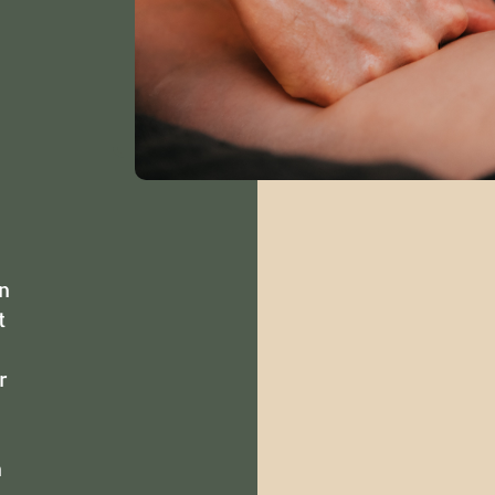
n
t
r
n