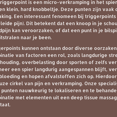
triggerpoint is een micro-verkramping in het spi
een klein, hard knobbeltje. Deze punten zijn vaak
king. Een interessant fenomeen bij triggerpoints i
leide pijn). Dit betekent dat een knoop in je sch
pijn kan veroorzaken, of dat een punt in je bilsp
itstralen naar je been.
gerpoints kunnen ontstaan door diverse oorzaken
inatie van factoren een rol, zoals langdurige st
houding, overbelasting door sporten of zelfs ve
eer een spier langdurig aangespannen blijft, ve
bloeding en hopen afvalstoffen zich op. Hierdoor
uze cirkel van pijn en verkramping. Onze speciali
 punten nauwkeurig te lokaliseren en te behande
inatie met elementen uit een deep tissue massa
taat.