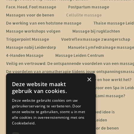
Face, Head, Foot massage
Postpartum massage
Massages voor de benen
Cellulite massage
De werking van een hotstone massage
Thaise massage Lei
Massage workshops volgen
Massage bij rugklachten
Triggerpoint Massage
Voetreflexmassage zwangerschap
Massage nabij Leiderdorp
Manuele Lymfedrainage massag
4-Handen Massage
Massage Leiden Centrum
Veilig en vertrouwd: De ontspannende voordelen van een massa
De voordelen van aromatherapie tijdens jouw ontspanningsmass
×
Energetische heling: Wat is een Reiki massage en hoe werkt het?
Deze website maakt
De ultieme ontspanningservaring: Jouw gids voor een Spa in Leid
gebruik van cookies.
Sportmassage in Leiden
Wat is een Lomi Lomi massage?
Deze website gebruikt cookies om uw
De rol van massage bij een burn-out herstel
gebruikerservaring te verbeteren. Door
onze website te gebruiken, stemt u in met
Waarom een massage cadeaubon altijd een goed idee is
alle cookies in overeenstemming met ons
Jouw gids voor een ontspanningsmassage in Leiden
Cookiebeleid.
De voordelen van lymfedrainage massage voor de benen