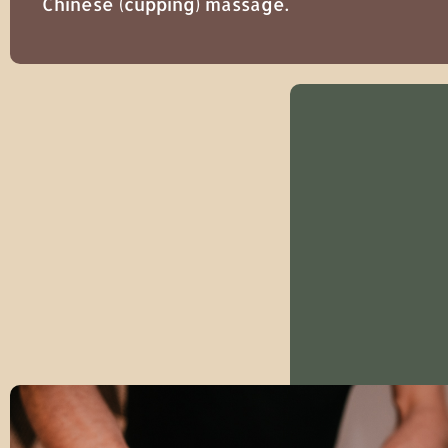
Chinese (cupping) massage.