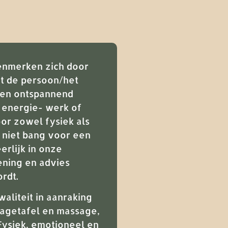
enmerken zich door
t de persoon/het
g en ontspannend
, energie- werk of
or zowel fysiek als
 niet bang voor een
erlijk in onze
ning en advies
rdt.
aliteit in aanraking
sagetafel en massage,
Fysiek, emotioneel en