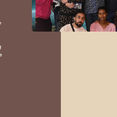
e
f
e