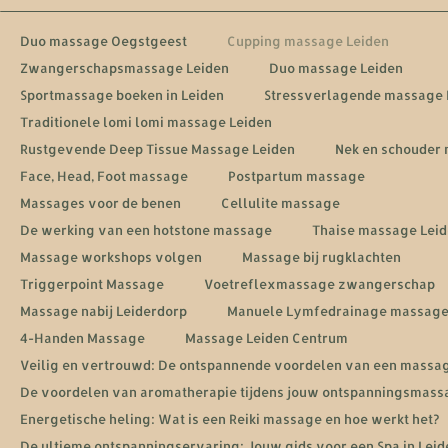
Duo massage Oegstgeest
Cupping massage Leiden
Zwangerschapsmassage Leiden
Duo massage Leiden
Sportmassage boeken in Leiden
Stressverlagende massage 
Traditionele lomi lomi massage Leiden
Rustgevende Deep Tissue Massage Leiden
Nek en schouder
Face, Head, Foot massage
Postpartum massage
Massages voor de benen
Cellulite massage
De werking van een hotstone massage
Thaise massage Lei
Massage workshops volgen
Massage bij rugklachten
Triggerpoint Massage
Voetreflexmassage zwangerschap
Massage nabij Leiderdorp
Manuele Lymfedrainage massag
4-Handen Massage
Massage Leiden Centrum
Veilig en vertrouwd: De ontspannende voordelen van een massa
De voordelen van aromatherapie tijdens jouw ontspanningsmass
Energetische heling: Wat is een Reiki massage en hoe werkt het?
De ultieme ontspanningservaring: Jouw gids voor een Spa in Leid