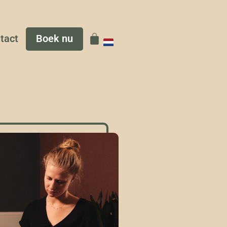
tact
Boek nu