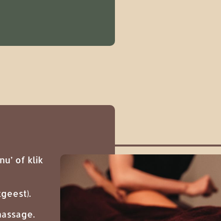
u’ of klik
geest).
massage.