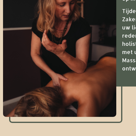
Tijd
Zake
uw l
rede
holis
met 
Massa
ontw