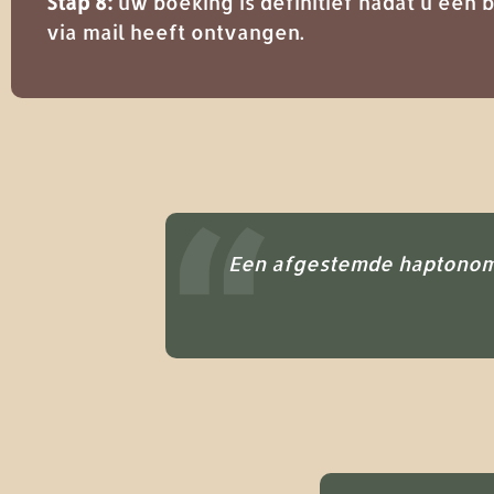
Stap 8:
uw boeking is definitief nadat u een 
via mail heeft ontvangen.
Een afgestemde haptonomi