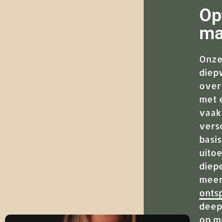
Op
ma
Onze
diep
over
met 
vaak
vers
basi
uito
diep
meer
onts
deep
op m