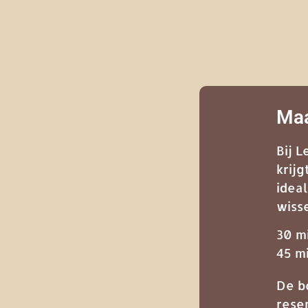
Maa
Bij 
krij
idea
wiss
30 m
45 m
De b
rese