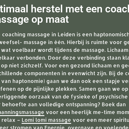
timaal herstel met een coac
ssage op maat​
 coaching massage in Leiden is een haptonomisch
weefsel- massage in één. Hierbij is ruimte voor 
 wat voelbaar wordt tijdens de massage. Lichaam
elkaar verbonden. Door deze verbinding staan k
 op niet zichzelf. Voor een gezond lichaam en ge
chillende componenten in evenwicht zijn. Bij de 
s van haptonomie) gaan we dan ook een stapje ve
efenen op de pijnlijke plekken. Samen gaan we op
erliggende oorzaak van de fysieke of psychische 
 behoefte aan volledige ontspanning? Boek dan
panningsmassage
voor een heerlijk me-time mome
 relax –
Lomi lomi massage
voor een meer spiritu
eer stromen van Energie, overgave en voelende 