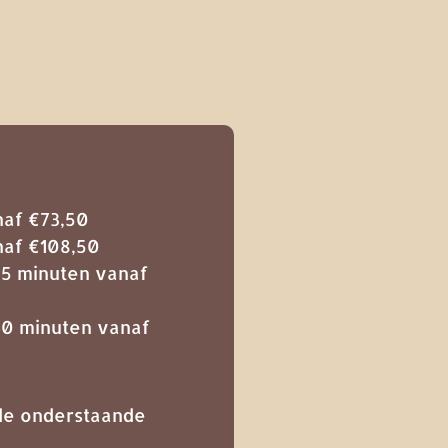
naf €73,50
naf €108,50
5 minuten vanaf
0 minuten vanaf
 de onderstaande