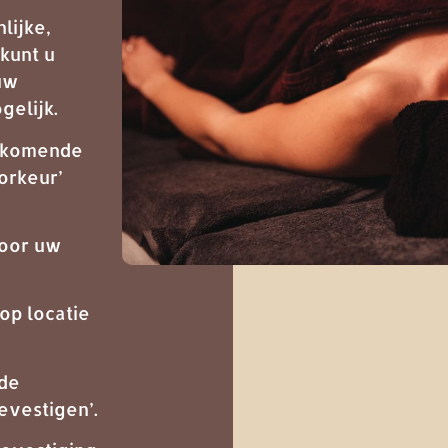
lijke,
kunt u
uw
elijk.
f komende
orkeur’
voor uw
op locatie
 de
evestigen’.