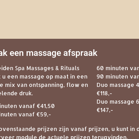
k een massage afspraak
Leiden Spa Massages & Rituals
60 minuten va
gt u een massage op maat in een
90 minuten va
le mix van ontspanning, flow en
Duo massage 4
elende druk.
€118,-
Duo massage 6
inuten vanaf €41,50
€147,-
inuten vanaf €59,-
ovenstaande prijzen zijn vanaf prijzen, u kunt in
rveer module de actuele prijzen terugvinden.