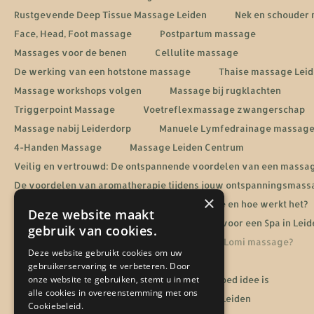
Rustgevende Deep Tissue Massage Leiden
Nek en schouder
Face, Head, Foot massage
Postpartum massage
Massages voor de benen
Cellulite massage
De werking van een hotstone massage
Thaise massage Lei
Massage workshops volgen
Massage bij rugklachten
Triggerpoint Massage
Voetreflexmassage zwangerschap
Massage nabij Leiderdorp
Manuele Lymfedrainage massag
4-Handen Massage
Massage Leiden Centrum
Veilig en vertrouwd: De ontspannende voordelen van een massa
De voordelen van aromatherapie tijdens jouw ontspanningsmass
×
Energetische heling: Wat is een Reiki massage en hoe werkt het?
Deze website maakt
De ultieme ontspanningservaring: Jouw gids voor een Spa in Leid
gebruik van cookies.
Sportmassage in Leiden
Wat is een Lomi Lomi massage?
Deze website gebruikt cookies om uw
De rol van massage bij een burn-out herstel
gebruikerservaring te verbeteren. Door
onze website te gebruiken, stemt u in met
Waarom een massage cadeaubon altijd een goed idee is
alle cookies in overeenstemming met ons
Jouw gids voor een ontspanningsmassage in Leiden
Cookiebeleid.