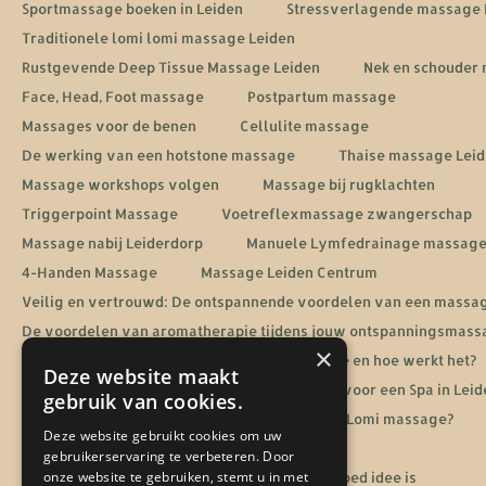
Sportmassage boeken in Leiden
Stressverlagende massage 
Traditionele lomi lomi massage Leiden
Rustgevende Deep Tissue Massage Leiden
Nek en schouder
Face, Head, Foot massage
Postpartum massage
Massages voor de benen
Cellulite massage
De werking van een hotstone massage
Thaise massage Lei
Massage workshops volgen
Massage bij rugklachten
Triggerpoint Massage
Voetreflexmassage zwangerschap
Massage nabij Leiderdorp
Manuele Lymfedrainage massag
4-Handen Massage
Massage Leiden Centrum
Veilig en vertrouwd: De ontspannende voordelen van een massa
De voordelen van aromatherapie tijdens jouw ontspanningsmass
×
Energetische heling: Wat is een Reiki massage en hoe werkt het?
Deze website maakt
De ultieme ontspanningservaring: Jouw gids voor een Spa in Leid
gebruik van cookies.
Sportmassage in Leiden
Wat is een Lomi Lomi massage?
Deze website gebruikt cookies om uw
De rol van massage bij een burn-out herstel
gebruikerservaring te verbeteren. Door
onze website te gebruiken, stemt u in met
Waarom een massage cadeaubon altijd een goed idee is